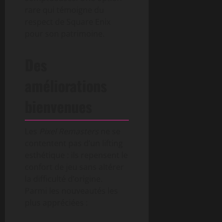
rare qui témoigne du
respect de Square Enix
pour son patrimoine.
Des
améliorations
bienvenues
Les
Pixel Remasters
ne se
contentent pas d’un lifting
esthétique : ils repensent le
confort de jeu sans altérer
la difficulté d’origine.
Parmi les nouveautés les
plus appréciées :