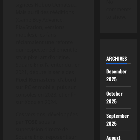
No
signées Nobuo Uematsu…
comments
Mais au fil des rééditions
to show.
(Game Boy Advance,
PlayStation, versions
mobiles), les fans
réclamaient une refonte
qui respecte réellement le
style pixel art d’origine.
ARCHIVES
Square Enix l’a entendu : en
December
2021, débute la série des
2025
Pixel Remasters
, d’abord
sur PC et mobile, puis sur
October
consoles en 2023, et enfin
2025
sur Xbox en 2024.
Ces versions, développées
September
par
TOSE
sous la
2025
supervision directe de
Square Enix, reposent sur
August