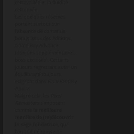
retravaillée et la fluidité
retrouvée.
Les quelques réserves
portent surtout sur
l’absence de contenus
bonus issus des éditions
Game Boy Advance
(donjons supplémentaires,
boss exclusifs). Certains
joueurs regrettent aussi un
équilibrage toujours
exigeant dans
Final Fantasy
II
ou
V
.
Malgré cela, les
Pixel
Remasters
s’imposent
comme
la meilleure
manière de (re)découvrir
la saga fondatrice
, que
l’on soit néophyte ou