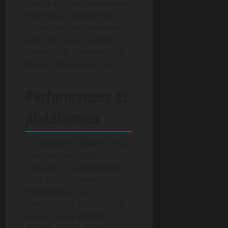
illustré et d’une bande-son
numérique. Aujourd’hui,
ces éditions se revendent à
prix d’or sur le marché
secondaire – preuve de la
ferveur intacte des fans.
Performances et
plateformes
Sur
Switch
et
PS4
, les jeux
tournent en 1080p / 60 fps
constants. La
version PC
offre plus d’options
d’affichage et la
compatibilité Steam Deck,
tandis que la
version