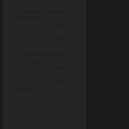
explorateurs.
Police de caractères
retravaillée
: la « pixel font
» des versions console
corrige la lisibilité
perfectible des premiers
ports PC.
Corrections de bugs
historiques
: plus
d’attaques dans le vide,
meilleure gestion de la
magie dans FFII, équilibrage
global affiné.
Autant de détails qui
modernisent l’expérience
sans trahir l’essence du
tour par tour classique.