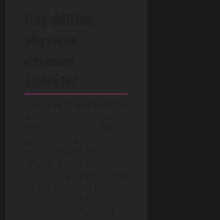
Une édition
physique
devenue
collector
Lancée en tirage très limité,
la compilation physique
Final Fantasy I–VI Collection
s’est écoulée en quelques
minutes sur la boutique
officielle Square Enix.
Elle contient les six jeux sur
un seul disque (PS4) ou
cartouche (Switch),
accompagnés d’un livret