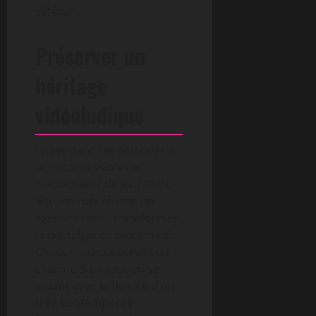
vétéran.
Préserver un
héritage
vidéoludique
En rendant ces épisodes à
la fois accessibles et
respectueux de leur ADN,
Square Enix réussit un
exercice rare : transformer
la nostalgie en modernité.
Chaque jeu conserve son
charme 8-bit tout en se
jouant avec la fluidité d’un
titre contemporain.