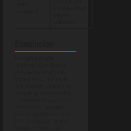
(compilation
Prix
physique, hors
indicatif
édition
collector)
Conclusion
Plus qu’un simple
remaster,
Final Fantasy
Pixel Remaster
est une
lettre d’amour au jeu de
rôle japonais. Square Enix
rappelle qu’il est possible
d’honorer son passé sans
céder à la surenchère.
Pour les puristes comme
pour les curieux, c’est un
incontournable — un