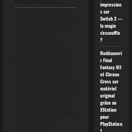
impression
s sur
Si vous faites partie des
Switch 2 —
chanceux ayant mis la main
la magie
sur l’édition physique des
s’essouffle
Final Fantasy Pixel
?
Remaster
, félicitations.
Pour les autres, ne boudez
Redécouvri
pas votre plaisir : Square
r Final
Enix signe ici l’une des plus
Fantasy VII
belles restaurations rétro
et Chrono
de ces dernières années.
Cross sur
Ces versions repensées des
matériel
six premiers
Final Fantasy
(I
original
à VI) offrent un équilibre
grâce au
rare : la fidélité absolue à
XStation
l’esprit des originaux, alliée
pour
à des améliorations
PlayStation
modernes qui
1