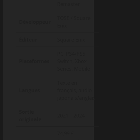
Remaster
TOSE / Square
Développeur
Enix
Éditeur
Square Enix
PC, PS4/PS5,
Plateformes
Switch, Xbox
Series, Mobile
Texte en
Langues
français, audio
japonais/anglais
Sortie
2021 – 2024
originale
74,99 €