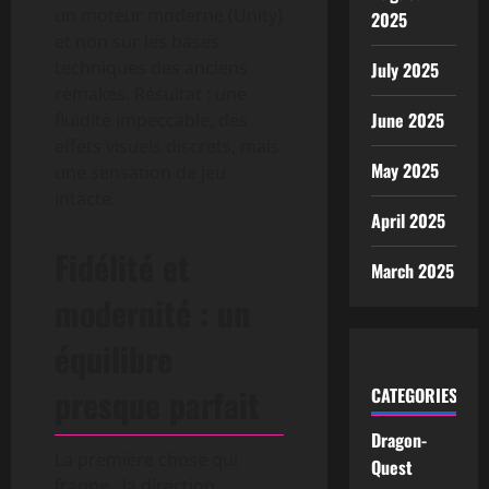
un moteur moderne (Unity)
2025
et non sur les bases
techniques des anciens
July 2025
remakes. Résultat : une
June 2025
fluidité impeccable, des
effets visuels discrets, mais
May 2025
une sensation de jeu
intacte.
April 2025
Fidélité et
March 2025
modernité : un
équilibre
presque parfait
CATEGORIES
Dragon-
La première chose qui
Quest
frappe : la direction