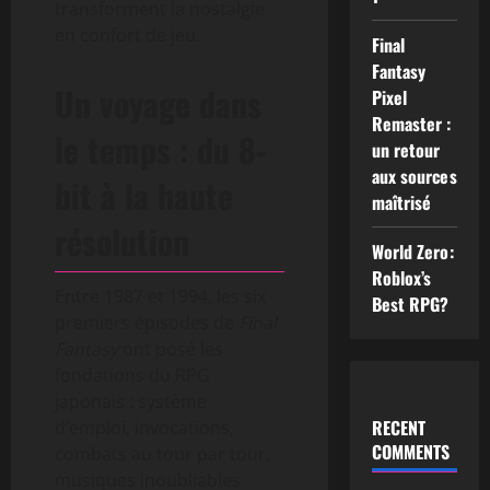
transforment la nostalgie
en confort de jeu.
Final
Fantasy
Un voyage dans
Pixel
Remaster :
le temps : du 8-
un retour
aux sources
bit à la haute
maîtrisé
résolution
World Zero:
Roblox’s
Entre 1987 et 1994, les six
Best RPG?
premiers épisodes de
Final
Fantasy
ont posé les
fondations du RPG
japonais : système
RECENT
d’emploi, invocations,
COMMENTS
combats au tour par tour,
musiques inoubliables