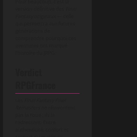
Pour beaucoup, c’est la
version définitive des
Final
Fantasy
originaux — celle
qui permettra aux futures
générations de
comprendre pourquoi ces
aventures ont marqué
l’histoire du JRPG.
Verdict
RPGFrance
Les
Final Fantasy Pixel
Remasters
ne réinventent
pas la roue ; ils la
redressent. Entre
authenticité, confort et
respect du matériau