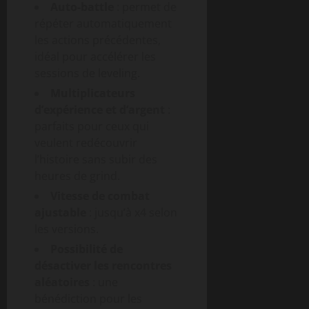
Auto-battle
: permet de
répéter automatiquement
les actions précédentes,
idéal pour accélérer les
sessions de leveling.
Multiplicateurs
d’expérience et d’argent
:
parfaits pour ceux qui
veulent redécouvrir
l’histoire sans subir des
heures de grind.
Vitesse de combat
ajustable
: jusqu’à x4 selon
les versions.
Possibilité de
désactiver les rencontres
aléatoires
: une
bénédiction pour les