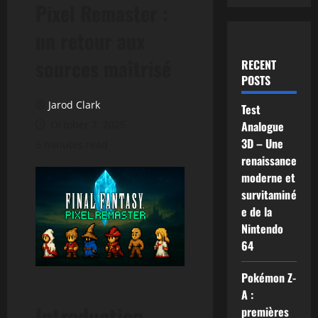
Pixel Remaster :
un retour aux
sources maîtrisé
RECENT
POSTS
Jarod Clark
Test
October 7, 2025
Analogue
3D – Une
5 minutes read
renaissance
moderne et
survitaminé
e de la
Nintendo
64
Pokémon Z-
A :
Introduction
premières