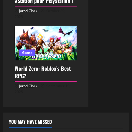
XStation pour PlayStation 1
Jarod Clark
October 29,
2025
Game
World Zero: Roblox’s Best
RPG?
Jarod Clark
September 19,
2025
YOU MAY HAVE MISSED