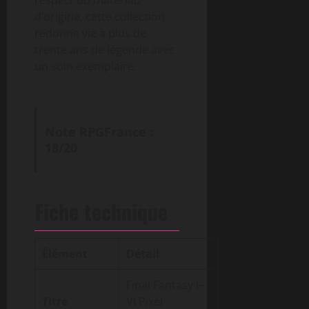
d’origine, cette collection
redonne vie à plus de
trente ans de légende avec
un soin exemplaire.
Note RPGFrance :
18/20
Fiche technique
Élément
Détail
Final Fantasy I–
Titre
VI Pixel