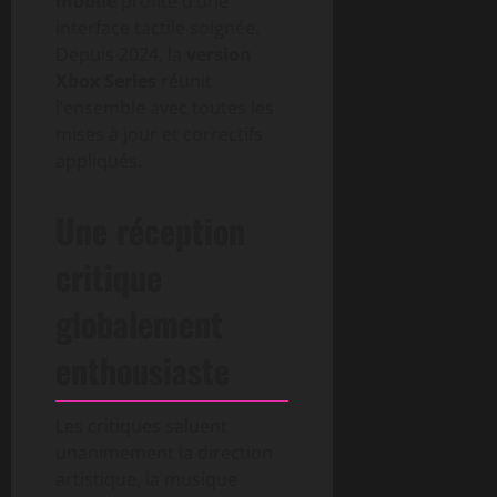
mobile
profite d’une
interface tactile soignée.
Depuis 2024, la
version
Xbox Series
réunit
l’ensemble avec toutes les
mises à jour et correctifs
appliqués.
Une réception
critique
globalement
enthousiaste
Les critiques saluent
unanimement la direction
artistique, la musique