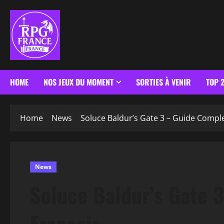
HOME
NOS JEUX DU MOMENT
SORTIES À VENIR
TOP 
Home
News
Soluce Baldur’s Gate 3 – Guide Comple
News
Soluce Baldur’s Gate 
Français