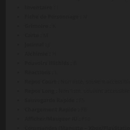
Inventaire :
I
Fiche de Personnage :
N
Grimoire :
K
Carte :
M
Journal :
J
Alchimie :
H
Pouvoirs Illithids :
B
Réactions :
L
Repos Court :
Non listé, souvent accessibl
Repos Long :
Non listé, souvent accessible
Sauvegarde Rapide :
F5
Chargement Rapide :
F8
Afficher/Masquer IU :
F10
Commandes (Manette – Xbox/PlayStation