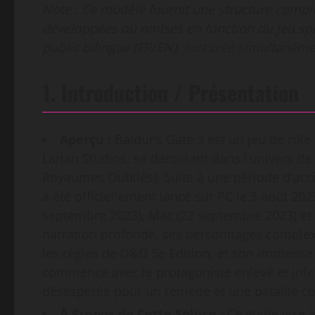
Note : Ce modèle fournit une structure complè
développées ou omises en fonction du jeu spé
public bilingue (FR/EN), soit créé simultanémen
1. Introduction / Présentation
Aperçu :
Baldur’s Gate 3 est un jeu de rôle
Larian Studios, se déroulant dans l’univers d
Royaumes Oubliés). Suite à une période d’accè
a été officiellement lancé sur PC le 3 août 202
septembre 2023), Mac (22 septembre 2023) et 
narration profonde, ses personnages complexe
les règles de D&D 5e Édition, et son immense l
commence avec le protagoniste enlevé et infec
désespérée pour un remède et une bataille co
À Propos de Cette Soluce :
Ce guide vise à