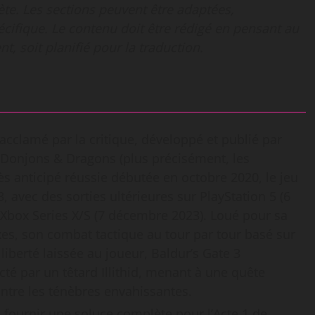
te. Les sections peuvent être adaptées,
cifique. Le contenu doit être rédigé en pensant au
t, soit planifié pour la traduction.
 acclamé par la critique, développé et publié par
e Donjons & Dragons (plus précisément, les
s anticipé réussie débutée en octobre 2020, le jeu
3, avec des sorties ultérieures sur PlayStation 5 (6
Xbox Series X/S (7 décembre 2023). Loué pour sa
s, son combat tactique au tour par tour basé sur
iberté laissée au joueur, Baldur’s Gate 3
té par un têtard Illithid, menant à une quête
ntre les ténèbres envahissantes.
 fournir une soluce complète pour l’Acte 1 de