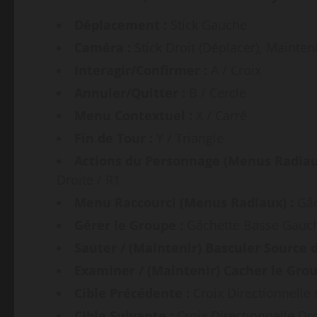
Déplacement :
Stick Gauche
Caméra :
Stick Droit (Déplacer), Mainteni
Interagir/Confirmer :
A / Croix
Annuler/Quitter :
B / Cercle
Menu Contextuel :
X / Carré
Fin de Tour :
Y / Triangle
Actions du Personnage (Menus Radiau
Droite / R1
Menu Raccourci (Menus Radiaux) :
Gâc
Gérer le Groupe :
Gâchette Basse Gauch
Sauter / (Maintenir) Basculer Source 
Examiner / (Maintenir) Cacher le Grou
Cible Précédente :
Croix Directionnelle
Cible Suivante :
Croix Directionnelle Dro