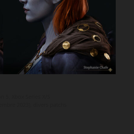
n 5, Xbox Series X/S
mbre 2023), divers patchs