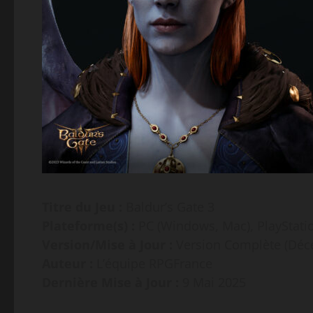
Titre du Jeu :
Baldur’s Gate 3
Plateforme(s) :
PC (Windows, Mac), PlayStatio
Version/Mise à Jour :
Version Complète (Déce
Auteur :
L’équipe RPGFrance
Dernière Mise à Jour :
9 Mai 2025