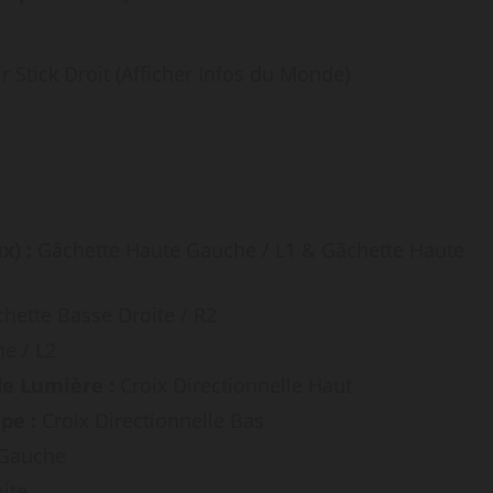
r Stick Droit (Afficher Infos du Monde)
x) :
Gâchette Haute Gauche / L1 & Gâchette Haute
hette Basse Droite / R2
e / L2
de Lumière :
Croix Directionnelle Haut
pe :
Croix Directionnelle Bas
 Gauche
ite