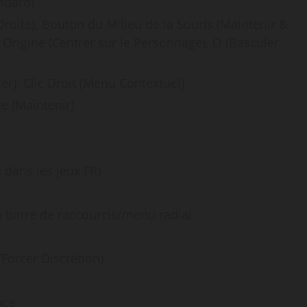
ndard)
Droite), Bouton du Milieu de la Souris (Maintenir &
 Origine (Centrer sur le Personnage), O (Basculer
er), Clic Droit (Menu Contextuel)
e (Maintenir)
 dans les jeux FR)
a barre de raccourcis/menu radial
(Forcer Discrétion)
ace