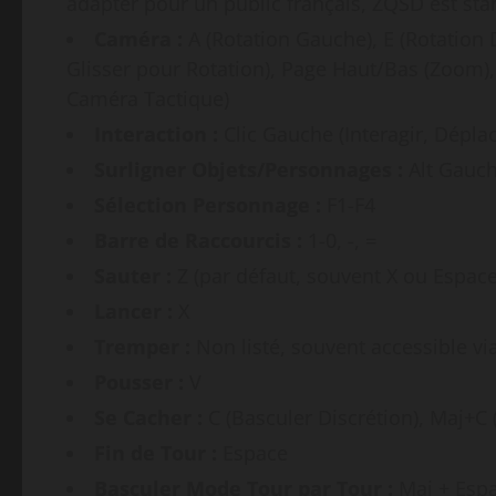
adapter pour un public français, ZQSD est sta
Caméra :
A (Rotation Gauche), E (Rotation 
Glisser pour Rotation), Page Haut/Bas (Zoom),
Caméra Tactique)
Interaction :
Clic Gauche (Interagir, Déplac
Surligner Objets/Personnages :
Alt Gauch
Sélection Personnage :
F1-F4
Barre de Raccourcis :
1-0, -, =
Sauter :
Z (par défaut, souvent X ou Espace
Lancer :
X
Tremper :
Non listé, souvent accessible vi
Pousser :
V
Se Cacher :
C (Basculer Discrétion), Maj+C 
Fin de Tour :
Espace
Basculer Mode Tour par Tour :
Maj + Esp