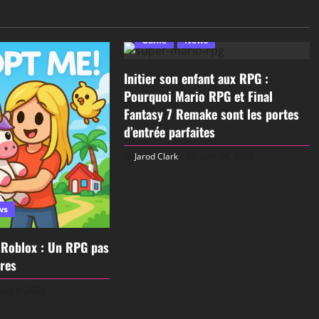
Game
News
Initier son enfant aux RPG :
Pourquoi Mario RPG et Final
Fantasy 7 Remake sont les portes
d’entrée parfaites
Jarod Clark
June 24, 2025
ws
 Roblox : Un RPG pas
res
July 4, 2025