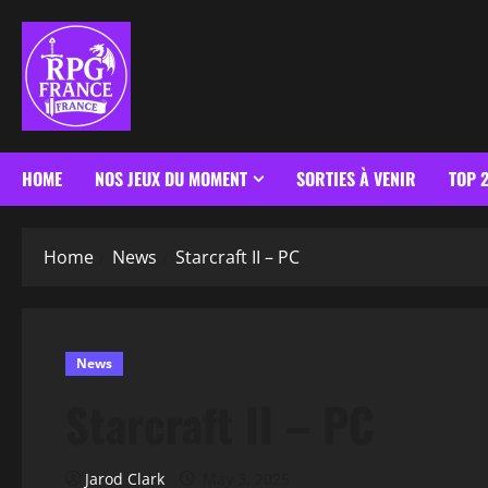
HOME
NOS JEUX DU MOMENT
SORTIES À VENIR
TOP 
Home
News
Starcraft II – PC
News
Starcraft II – PC
Jarod Clark
May 3, 2025