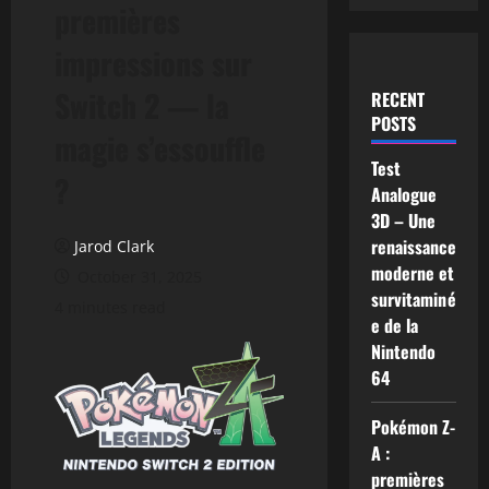
premières
impressions sur
Switch 2 — la
RECENT
POSTS
magie s’essouffle
Test
?
Analogue
3D – Une
renaissance
Jarod Clark
moderne et
October 31, 2025
survitaminé
4 minutes read
e de la
Nintendo
64
Pokémon Z-
A :
premières