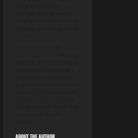
plutôt l’impression
d’un
pas de côté timide
,
où la technique s’améliore
sans que le cœur du jeu ne
suive.
C’est peut-être une
transition nécessaire avant
de vraies innovations, mais
elle laisse un goût amer à
ceux qui espéraient plus.
Et quand même les enfants
fans de Pokémon reposent
la manette au bout d’une
heure… c’est un signal que
Game Freak devrait
écouter.
ABOUT THE AUTHOR