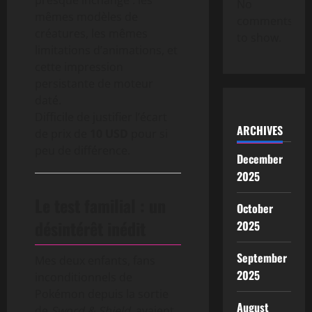
No
mêmes modèles de
comments
créatures, les mêmes
to show.
limitations d’animations, et
cette impression
persistante de moteur
daté.
Difficile de justifier l’écart
ARCHIVES
de prix de
10 USD
pour si
peu de différence.
December
2025
Le test familial : un
October
désintérêt inédit
2025
September
Mes deux enfants, fans
2025
inconditionnels de
Pokémon depuis la sortie
August
de
Sword & Shield
, avaient