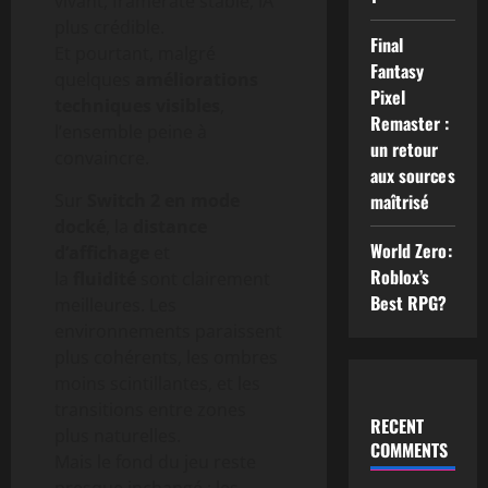
vivant, framerate stable, IA
plus crédible.
Final
Et pourtant, malgré
Fantasy
quelques
améliorations
Pixel
techniques visibles
,
Remaster :
l’ensemble peine à
un retour
convaincre.
aux sources
Sur
Switch 2 en mode
maîtrisé
docké
, la
distance
World Zero:
d’affichage
et
Roblox’s
la
fluidité
sont clairement
Best RPG?
meilleures. Les
environnements paraissent
plus cohérents, les ombres
moins scintillantes, et les
transitions entre zones
RECENT
plus naturelles.
COMMENTS
Mais le fond du jeu reste
presque inchangé : les