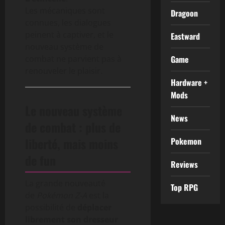
Les mécaniques sont
Dragoon
connues, les dialogues
peinent à captiver, et le
Eastward
nouveau système de
combat ne parvient pas à
Game
renouveler le plaisir.
Hardware +
Mods
Le nouveau système
News
de combat : plus de
liberté, mais moins
Pokemon
de fun
Reviews
La grande nouveauté
Top RPG
de
Pokémon Z-A
est la
possibilité de
déplacer
librement son dresseur