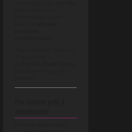
monde plus riche, des villes
plus vivantes, une
narration plus adulte —
bref, une
véritable
transition
générationnelle
.
Pour le moment,
Pokémon
Z-A
ressemble à
un
Écarlate/Violet Deluxe
,
plus fluide mais pas plus
profond.
Pas encore prêt à
abandonner
Je n’ai pas perdu espoir.
Je compte poursuivre