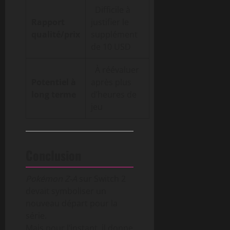
Difficile à
Rapport
justifier le
qualité/prix
supplément
de 10 USD
À réévaluer
Potentiel à
après plus
long terme
d’heures de
jeu
Conclusion
Pokémon Z-A
sur Switch 2
devait symboliser un
nouveau départ pour la
série.
Mais pour l’instant, il donne