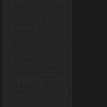
Catégorie
Appréciation
Meilleure
distance
Technique
d’affichage,
(Switch 2)
framerate
plus stable
Système de
combat plus
Gameplay
libre mais
mal exploité
Moins
addictif,
Intérêt /
surtout pour
Plaisir
les jeunes
joueurs