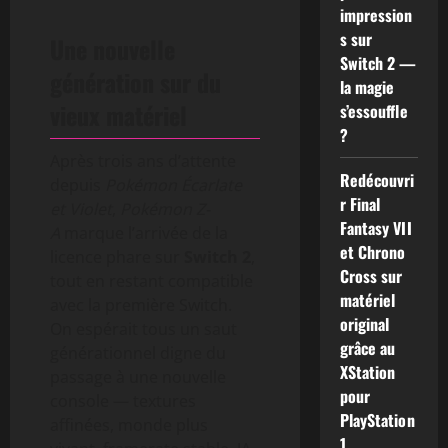
impression
s sur
Une nouvelle
Switch 2 —
génération sur du
la magie
vieux matériel
s’essouffle
?
Après trois ans d’attente
Redécouvri
depuis
Pokémon Écarlate
r Final
et Violet
,
Pokémon Z-
Fantasy VII
A
marque l’arrivée de la
et Chrono
licence phare sur
Switch 2
,
Cross sur
tout en restant compatible
matériel
avec la première Switch.
original
On espérait tous un saut
grâce au
générationnel digne du
XStation
passage à une nouvelle
pour
console — textures
PlayStation
affinées, monde plus
1