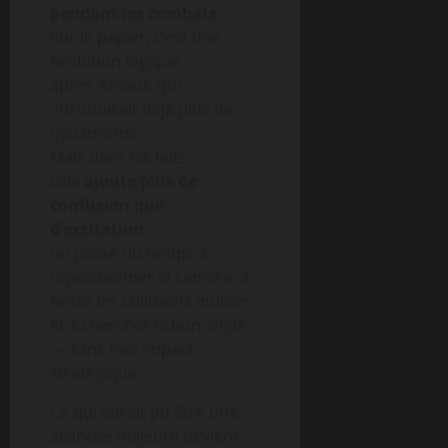
pendant les combats
.
Sur le papier, c’est une
évolution logique
après
Arceus
, qui
introduisait déjà plus de
dynamisme.
Mais dans les faits,
cela
ajoute plus de
confusion que
d’excitation
:
on passe du temps à
repositionner la caméra, à
éviter les collisions inutiles,
et à chercher le bon angle
— sans réel impact
stratégique.
Ce qui aurait pu être une
avancée majeure devient