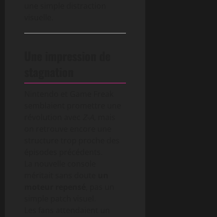
une simple distraction
visuelle.
Une impression de
stagnation
Nintendo et Game Freak
semblaient promettre une
révolution avec
Z-A
, mais
on retrouve encore une
structure trop proche des
épisodes précédents.
La nouvelle console
méritait sans doute
un
moteur repensé
, pas un
simple patch visuel.
Les fans attendaient un