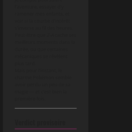
l’aventure, essayer d’y
ramener mes enfants, et
voir si la courbe d’intérêt
s’inverse au fil des heures.
Peut-être que
Z-A
cache ses
meilleurs moments dans la
durée, ou que certaines
mécaniques se révèlent
plus tard.
Mais pour l’instant, le
charme Pokémon semble
avoir perdu un peu de sa
magie — et c’est bien la
première fois.
Verdict provisoire