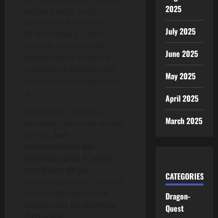
2025
préparé cette sortie
comme un événement.
July 2025
Ils ont rejoué à
Sword
,
terminé à nouveau les
June 2025
extensions de
Arceus
, et
comptaient littéralement
May 2025
les jours avant
Pokémon Z-
A
.
April 2025
Et pourtant… pour la
March 2025
première fois en six ans de
sorties,
leur
enthousiasme est
retombé après à peine
une heure de jeu
.
CATEGORIES
Aucun bug majeur, aucune
catastrophe technique,
Dragon-
simplement
un manque
Quest
d’étincelle
.