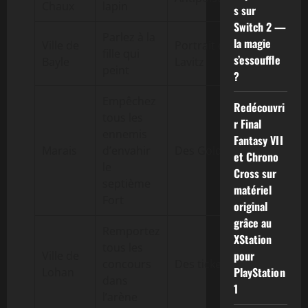
Chaux
lapin
s sur
Switch 2 —
Parlez à la
la magie
Ville de
Portrait de
fille qui
s’essouffle
Bayle
Lavitz
peint
?
Empêchez
Redécouvri
tous les
r Final
ennemis
Fantasy VII
Marais
d’envahir
Des Golds
et Chrono
le
Cross sur
septième
matériel
Fort
original
grâce au
Remportez
XStation
tous les
pour
Ville de
concours
Des tickets
PlayStation
Lohan
dans
1
l’arène