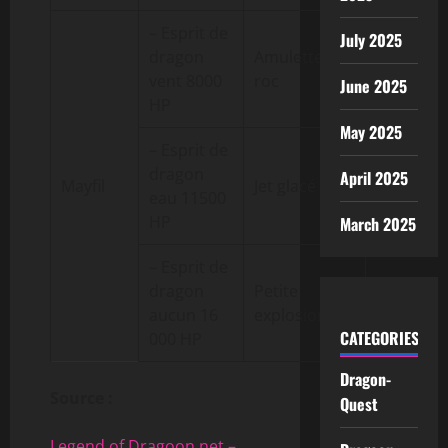
– Esprit de
July 2025
dragon
Amulette de
vent 8000
roc
June 2025
HP
May 2025
– Esprit de
dragon
April 2025
Mayfil
Jet glacé
eau 11500
HP
March 2025
– Esprit de
dragon
Petite
aucun 16
explosion
CATEGORIES
000 HP
Dragon-
Source :
Quest
Legend of Dragoon.net –