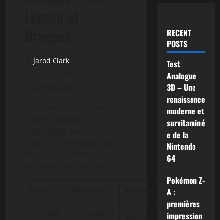
Legend of
Dragoon
RECENT
POSTS
Jarod Clark
Test
May 5, 2025
Analogue
3D – Une
1 minute read
renaissance
Voici une liste d’autres
moderne et
quêtes annexes
survitaminé
disponibles dans
The
e de la
Legend of Dragoon
, avec
Nintendo
leur lieu, la mission et la
64
récompense associée.
Pokémon Z-
Lieu
Mission
Récompense
A :
premières
Grotte à
Attrapez le
impression
Antipoison