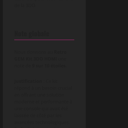
de la 3DO.
Note globale
Nous donnons au
Retro
GEM Kit 3DO HDMI
une
note de
9 sur 10 étoiles
.
Justification
: Ce kit
répond à un besoin crucial
en offrant une solution
moderne et performante à
une console qui avait été
laissée de côté par les
avancées technologiques.