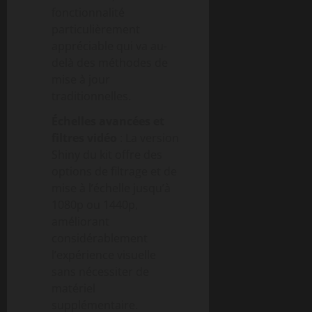
fonctionnalité
particulièrement
appréciable qui va au-
delà des méthodes de
mise à jour
traditionnelles.
Échelles avancées et
filtres vidéo
: La version
Shiny du kit offre des
options de filtrage et de
mise à l’échelle jusqu’à
1080p ou 1440p,
améliorant
considérablement
l’expérience visuelle
sans nécessiter de
matériel
supplémentaire.