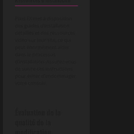
Ressources d’installation
Pixel FX met à disposition
des guides d’installation
détaillés et des ressources
vidéo sur leur site, ce qui
peut énormément aider
dans le processus
d’installation. Assurez-vous
de suivre ces instructions
pour éviter d’endommager
votre console.
Évaluation de la
qualité de la
modification