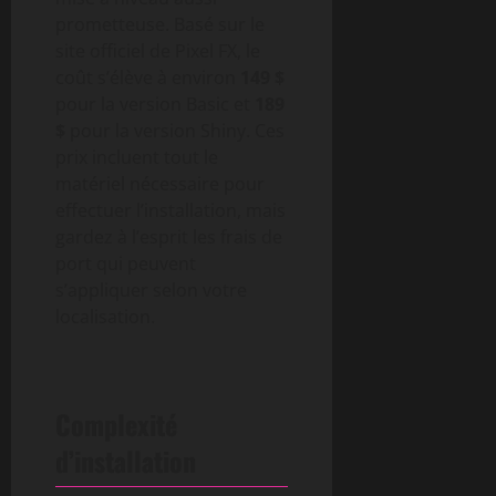
prometteuse. Basé sur le
site officiel de Pixel FX, le
coût s’élève à environ
149 $
pour la version Basic et
189
$
pour la version Shiny. Ces
prix incluent tout le
matériel nécessaire pour
effectuer l’installation, mais
gardez à l’esprit les frais de
port qui peuvent
s’appliquer selon votre
localisation.
Complexité
d’installation