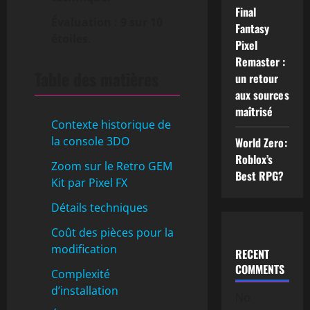
Final
Évaluation : 9 sur 10
Fantasy
étoiles.
Pixel
Remaster :
Table des matières
un retour
aux sources
maîtrisé
Contexte historique de
la console 3DO
World Zero:
Roblox’s
Zoom sur le Retro GEM
Best RPG?
Kit par Pixel FX
Détails techniques
Coût des pièces pour la
modification
RECENT
COMMENTS
Complexité
d’installation
No