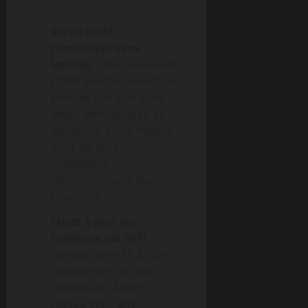
Sortie HDMI
numérique sans
latence
: Une connexion
HDMI directe permet de
profiter des jeux sans
délais perceptibles, ce
qui est un atout majeur
pour les jeux
compétitifs ou ceux
nécessitant une bonne
réactivité.
Mises à jour du
firmware via WiFi
:
Gardez votre kit à jour
simplement en vous
connectant à votre
réseau WiFi, une