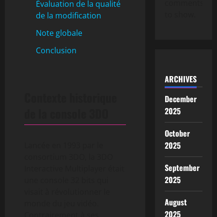
comments
Évaluation de la qualité
to show.
de la modification
Note globale
Conclusion
ARCHIVES
Contexte historique
December
de la console 3DO
2025
October
2025
Lancée en 1993 par le
consortium 3DO, la 3DO
September
Interactive Multiplayer était
2025
une console 32 bits qui
visait à révolutionner le
August
monde du jeu vidéo.
2025
Contrairement à ses