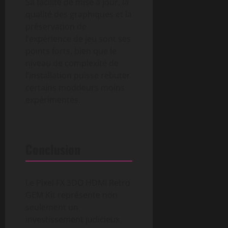
Sa facilité de mise à jour, la
qualité des graphiques et la
préservation de
l’expérience de jeu sont ses
points forts, bien que le
niveau de complexité de
l’installation puisse rebuter
certains moddeurs moins
expérimentés.
Conclusion
Le Pixel FX 3DO HDMI Retro
GEM Kit représente non
seulement un
investissement judicieux