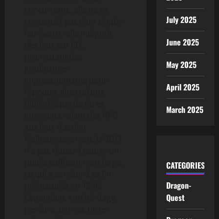
concurrents, elle ne se
July 2025
contentait pas d’un simple
hardware : elle intégrait
June 2025
des jeux sur CD,
promettant des
May 2025
graphismes
impressionnants pour
April 2025
l’époque, ainsi qu’une
bibliothèque de titres
March 2025
innovants, allant des RPG
aux jeux d’action.
Malheureusement, la 3DO
n’a pas réussi à capter un
public suffisamment large,
CATEGORIES
ce qui a conduit à sa fin
Dragon-
prématurée en 1996.
Quest
Cependant, son héritage
perdure, par ses titres