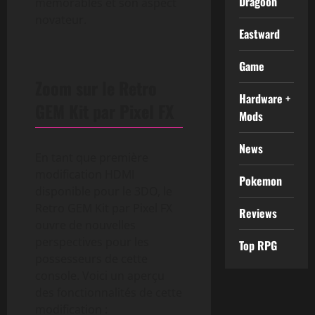
Dragoon
mémorables et son aspect
novateur.
Eastward
Game
Zoom sur le Retro
Hardware +
GEM Kit par Pixel FX
Mods
News
En tant que première
modification HDMI
Pokemon
disponible pour le 3DO, le
Retro GEM Kit par Pixel FX
Reviews
ouvre de nouvelles
perspectives pour les
Top RPG
possesseurs de cette
console. Voici un aperçu
des fonctionnalités de cette
modification :