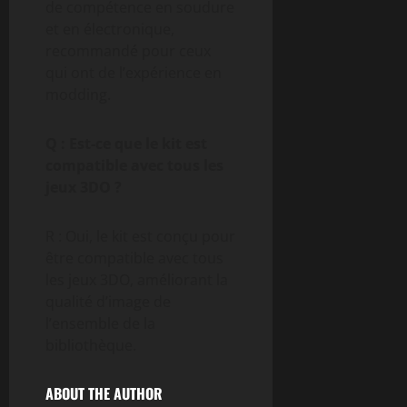
de compétence en soudure
et en électronique,
recommandé pour ceux
qui ont de l’expérience en
modding.
Q : Est-ce que le kit est
compatible avec tous les
jeux 3DO ?
R : Oui, le kit est conçu pour
être compatible avec tous
les jeux 3DO, améliorant la
qualité d’image de
l’ensemble de la
bibliothèque.
ABOUT THE AUTHOR