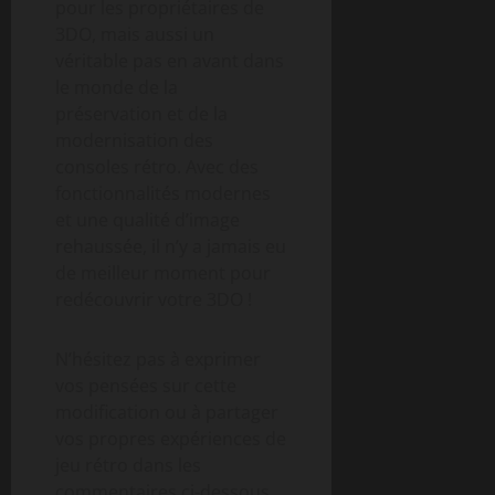
pour les propriétaires de
3DO, mais aussi un
véritable pas en avant dans
le monde de la
préservation et de la
modernisation des
consoles rétro. Avec des
fonctionnalités modernes
et une qualité d’image
rehaussée, il n’y a jamais eu
de meilleur moment pour
redécouvrir votre 3DO !
N’hésitez pas à exprimer
vos pensées sur cette
modification ou à partager
vos propres expériences de
jeu rétro dans les
commentaires ci-dessous.