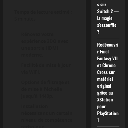
s sur
Switch 2 —
Temps de lecture estimé :
la magie
5 minutes
s’essouffle
?
Rénovez votre
expérience 3DO avec
Redécouvri
une sortie HDMI
r Final
moderne.
Fantasy VII
et Chrono
Facilité de mise à jour
Cross sur
via WiFi.
matériel
Options de filtrage et
original
de mise à l’échelle
grâce au
jusqu’à 1440p.
XStation
pour
Installation
PlayStation
nécessitant un certain
1
niveau de compétence
technique.