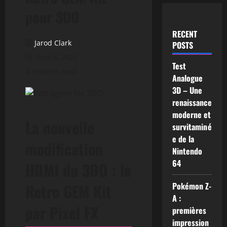
pour 3DO
RECENT
Jarod Clark
POSTS
June 8, 2025
Test
6 minutes read
Analogue
3D – Une
renaissance
moderne et
La nouvelle
survitaminé
e de la
modification
Nintendo
64
HDMI du 3DO : le
Retro GEM Kit
Pokémon Z-
A :
par Pixel FX
premières
impression