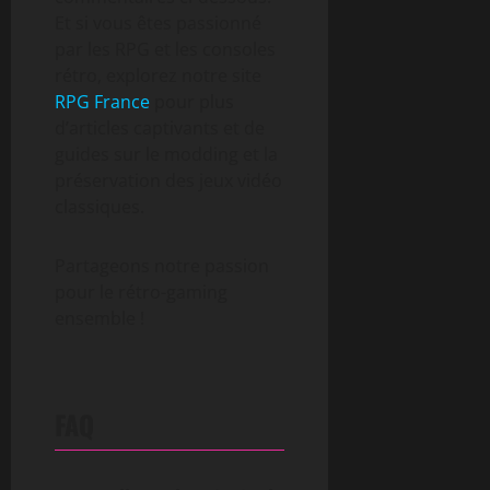
Et si vous êtes passionné
par les RPG et les consoles
rétro, explorez notre site
RPG France
pour plus
d’articles captivants et de
guides sur le modding et la
préservation des jeux vidéo
classiques.
Partageons notre passion
pour le rétro-gaming
ensemble !
FAQ