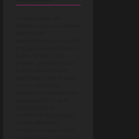
En testant le kit, les
premiers retours montrent
des résultats
impressionnants. La qualité
d’image ainsi que la latence
nulle sont des atouts
majeurs, permettant aux
joueurs de redécouvrir
leurs titres préférés sous
un jour totalement
nouveau. Les critiques ont
principalement loué la
capacité du kit à
transformer le gameplay
sur des téléviseurs
modernes, ce qui le rend
essentiel pour tous les fans