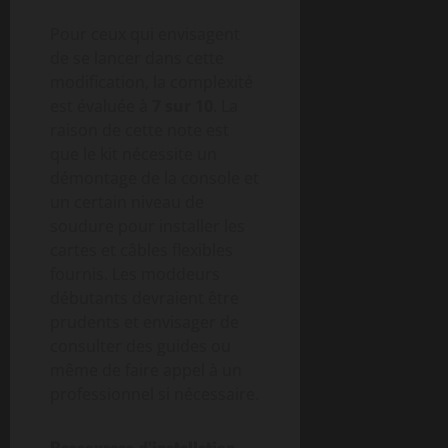
Pour ceux qui envisagent
de se lancer dans cette
modification, la complexité
est évaluée à
7 sur 10
. La
raison de cette note est
que le kit nécessite un
démontage de la console et
un certain niveau de
soudure pour installer les
cartes et câbles flexibles
fournis. Les moddeurs
débutants devraient être
prudents et envisager de
consulter des guides ou
même de faire appel à un
professionnel si nécessaire.