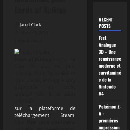
Lords of Xulima
RECENT
Jarod Clark
POSTS
March 9, 2025
Test
1 minute read
Analogue
3D – Une
renaissance
Lords of Xulima
semble se
moderne et
faire de plus en plus
survitaminé
présent dans l’actualité et
e de la
pour cause, le bougre sera
Nintendo
disponible en accès
64
anticipé dès le
8 août
prochain
Pokémon Z-
sur la plateforme de
A :
téléchargement Steam
.
premières
Pour fêter cette très bonne
impression
nouvelle, les développeurs