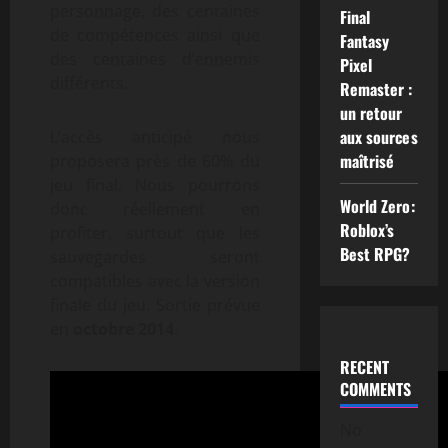
personnage, des centaines
Final
de compétences ainsi que
Fantasy
des centaines d’ennemis
Pixel
différents.
Remaster :
un retour
aux sources
L’accès anticipé nous
maîtrisé
proposera près de 60% du
jeu final. Nous pourrons
World Zero:
donc réellement en
Roblox’s
profiter, surtout que les
Best RPG?
sauvegardes seront
compatibles avec la version
finale du jeu. Sortie prévue
en
octobre 2014
.
RECENT
COMMENTS
No