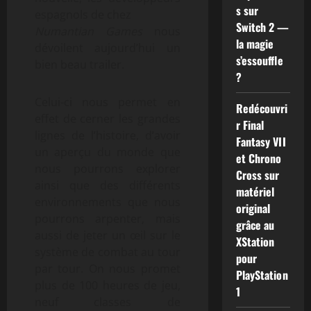
s sur
espagnols de chez
Switch 2 —
Numantian Games
nous
la magie
dévoilent aujourd’hui un
s’essouffle
bien beau trailer.
?
Celui-ci nous permet en
Redécouvri
effet de cerner les grandes
r Final
lignes de l’histoire, d’avoir
Fantasy VII
un aperçu du monde que
et Chrono
nous pourrons explorer
Cross sur
ainsi que des différents
matériel
environnements que nous
original
pourrons arpenter, mais
grâce au
aussi de jeter un œil sur le
XStation
système de combat au tour
pour
par tour. On nous promet
PlayStation
plus de 100 heures de jeu,
1
neuf classes de