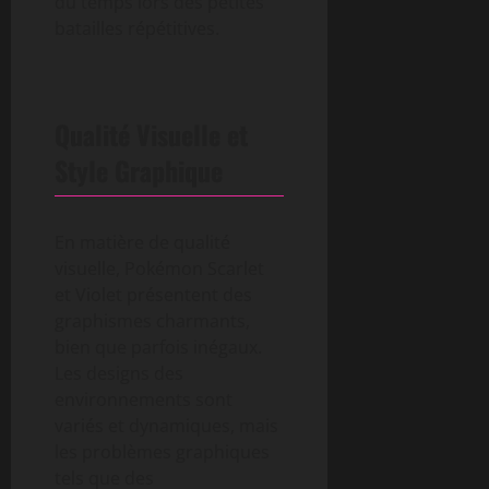
du temps lors des petites
batailles répétitives.
Qualité Visuelle et
Style Graphique
En matière de qualité
visuelle, Pokémon Scarlet
et Violet présentent des
graphismes charmants,
bien que parfois inégaux.
Les designs des
environnements sont
variés et dynamiques, mais
les problèmes graphiques
tels que des