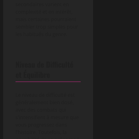
secondaires varient en
complexité et en intérêt,
mais certaines pourraient
sembler trop simples pour
les habitués du genre.
Niveau de Difficulté
et Équilibre
Le niveau de difficulté est
généralement bien dosé,
avec des combats qui
s’intensifient à mesure que
vous progressez dans
l’histoire. Toutefois, la