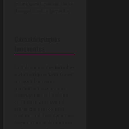
moins expérimentés, de se
plonger dans le gameplay.
Caractéristiques
Innovantes
La mécanique des
batailles
automatiques Let’s Go
est
un ajout bienvenu,
permettant aux joueurs
d’envoyer leurs Pokémon
combattre sans avoir à
entrer dans un combat
traditionnel. Cela dynamise
l’exploration et économise