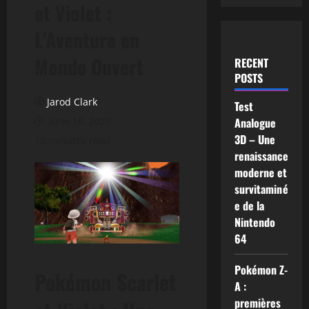
et Violet :
L’Aventure en
Monde Ouvert
RECENT
POSTS
Jarod Clark
Test
June 16, 2025
Analogue
3D – Une
10 minutes read
renaissance
moderne et
survitaminé
e de la
Nintendo
64
Pokémon Z-
Pokémon Scarlet
A :
premières