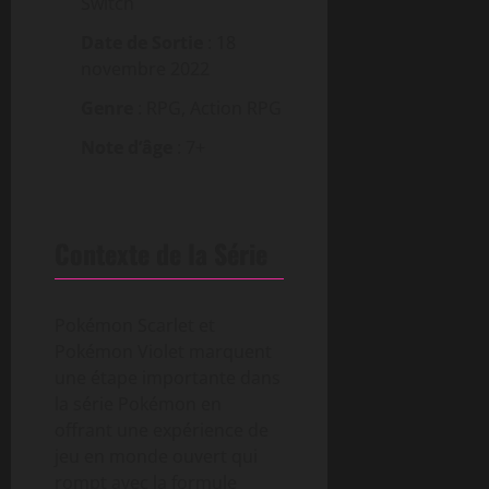
Switch
Date de Sortie
: 18
novembre 2022
Genre
: RPG, Action RPG
Note d’âge
: 7+
Contexte de la Série
Pokémon Scarlet et
Pokémon Violet marquent
une étape importante dans
la série Pokémon en
offrant une expérience de
jeu en monde ouvert qui
rompt avec la formule