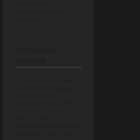
ralentissements et des
bugs peuvent nuire à
l’immersion.
Performance
Technique
La performance technique
a été sujette à discussion,
avec des critiques
soulignant des baisses de
fréquence d’images et des
glitches visuels. Ces
éléments sont regrettables,
surtout pour une entrée