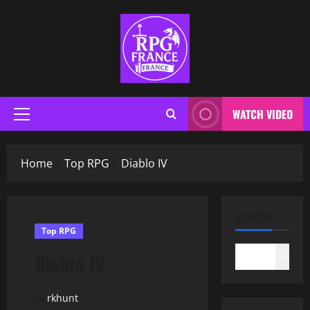
WATCH VIDEO
Home
Top RPG
Diablo IV
SEARCH
Top RPG
Diablo IV
Search
rkhunt