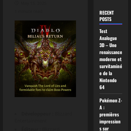
May 15, 2025
1 minute read
RECENT
POSTS
Test
Analogue
3D – Une
renaissance
moderne et
survitaminé
e de la
Nintendo
64
Pokémon Z-
A :
Développeur :
Blizzard
premières
Entertainment
impression
s sur
Éditeur :
Blizzard