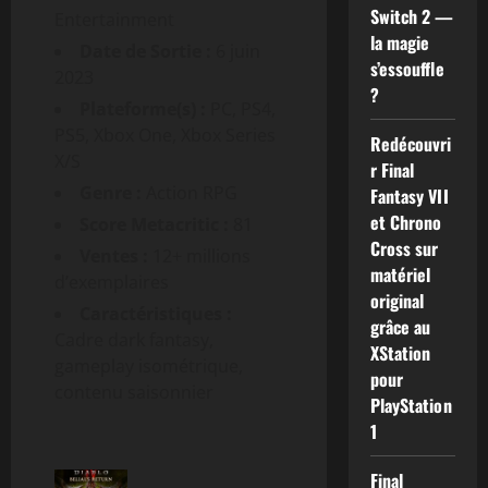
Switch 2 —
Entertainment
la magie
Date de Sortie :
6 juin
s’essouffle
2023
?
Plateforme(s) :
PC, PS4,
PS5, Xbox One, Xbox Series
Redécouvri
X/S
r Final
Genre :
Action RPG
Fantasy VII
et Chrono
Score Metacritic :
81
Cross sur
Ventes :
12+ millions
matériel
d’exemplaires
original
Caractéristiques :
grâce au
Cadre dark fantasy,
XStation
gameplay isométrique,
pour
contenu saisonnier
PlayStation
1
Final