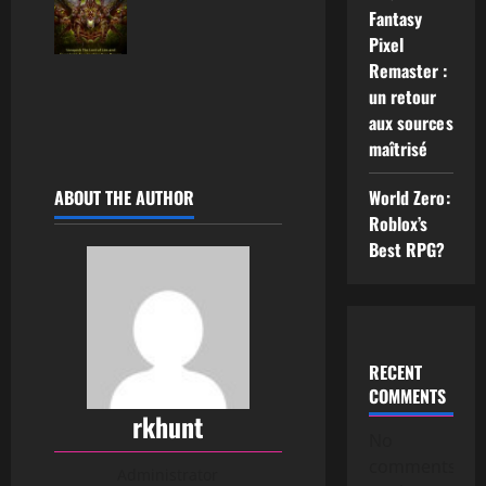
Fantasy
Pixel
Remaster :
un retour
aux sources
maîtrisé
World Zero:
ABOUT THE AUTHOR
Roblox’s
Best RPG?
RECENT
COMMENTS
rkhunt
No
comments
Administrator