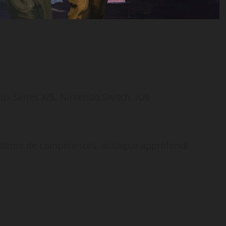
ox Series X/S, Nintendo Switch, iOS
stème de compétences, dialogue approfondi