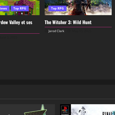
iews
Top RPG
Top RPG
dew Valley et ses
The Witcher 3: Wild Hunt
Jarod Clark
May 15, 2025
June 5, 2025