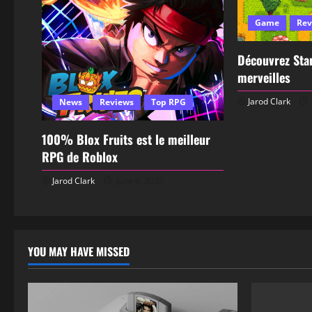
Game
Rev
Découvrez Star
merveilles
Jarod Clark
News
Reviews
Top RPG
100% Blox Fruits est le meilleur
RPG de Roblox
Jarod Clark
June 6, 2025
YOU MAY HAVE MISSED