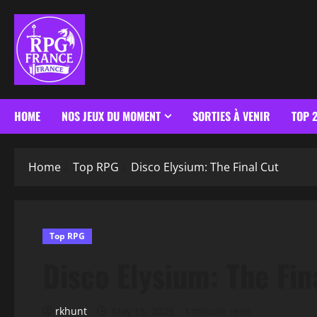
HOME
NOS JEUX DU MOMENT
SORTIES À VENIR
TOP 
Home
Top RPG
Disco Elysium: The Final Cut
Top RPG
Disco Elysium: The Fin
rkhunt
May 15, 2025
1 minute read