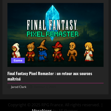
Game
Final Fantasy Pixel Remaster : un retour aux sources
maîtrisé
Jarod Clark
October 7, 2025
Copyright © 2025 RPG France. All rights reserved.
|
MoreNews
by AF themes.