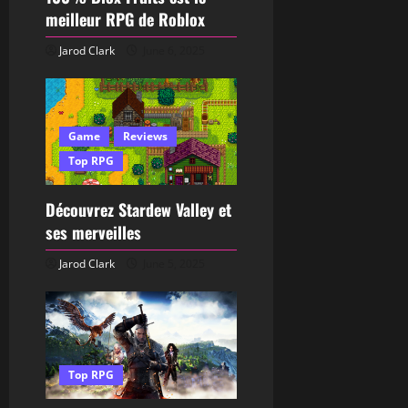
meilleur RPG de Roblox
Jarod Clark
June 6, 2025
Game
Reviews
Top RPG
Découvrez Stardew Valley et
ses merveilles
Jarod Clark
June 5, 2025
Top RPG