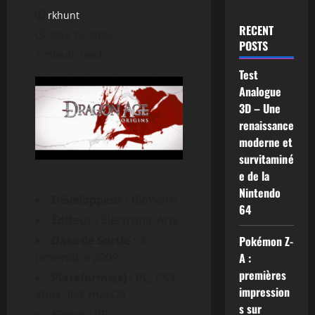
rkhunt
RECENT
May 15, 2025
POSTS
1 minute read
Test
Analogue
3D – Une
renaissance
moderne et
survitaminé
e de la
Nintendo
Développeur :
BioWare
64
Éditeur :
Electronic Arts
Date de Sortie :
3
Pokémon Z-
novembre 2009
A :
premières
Plateforme(s) :
PC, PS3,
impression
Xbox 360, macOS
s sur
Genre :
RPG