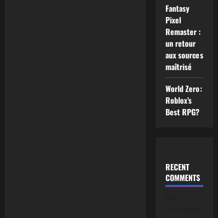
Fantasy
Pixel
Remaster :
un retour
aux sources
maîtrisé
World Zero:
Roblox’s
Best RPG?
RECENT
COMMENTS
No
comments