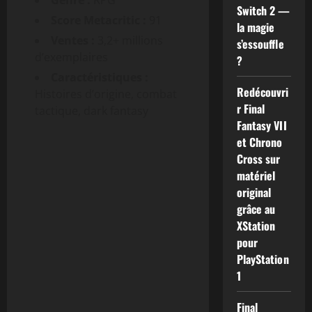
Switch 2 —
Score Metacritic :
91
la magie
Ventes :
3,2+ millions
s’essouffle
d’exemplaires
?
Caractéristiques :
Redécouvri
Histoires d’origine, combat
r Final
tactique, dark fantasy
Fantasy VII
et Chrono
Cross sur
matériel
original
grâce au
XStation
pour
PlayStation
1
Final