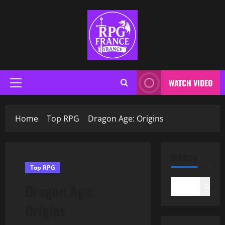
WATCH VIDEO
Home
Top RPG
Dragon Age: Origins
SEARCH
Top RPG
Dragon Age:
Search
Origins