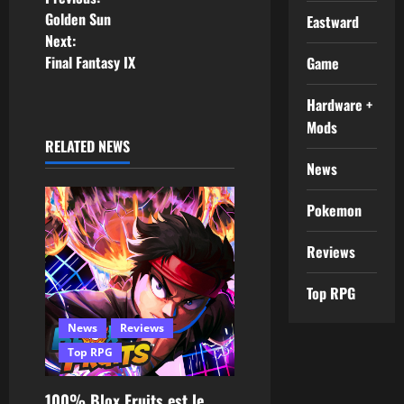
Golden Sun
Eastward
Next:
Final Fantasy IX
Game
Hardware +
Mods
RELATED NEWS
News
Pokemon
Reviews
Top RPG
News
Reviews
Top RPG
100% Blox Fruits est le