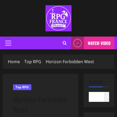
WATCH VIDEO
Home
Top RPG
Horizon Forbidden West
SEARCH
Top RPG
Horizon Forbidden
Search
West