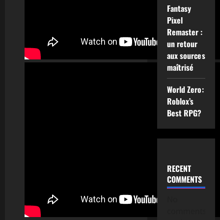
Fantasy
Pixel
Remaster :
un retour
aux sources
maîtrisé
World Zero:
Roblox’s
Best RPG?
RECENT
COMMENTS
No
comments