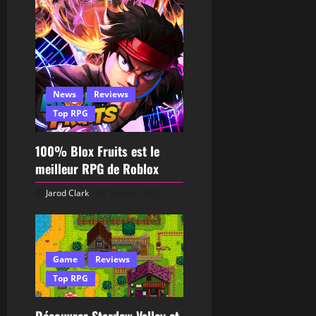
News
Reviews
Top RPG
100% Blox Fruits est le
meilleur RPG de Roblox
Jarod Clark
June 6, 2025
Game
Reviews
Top RPG