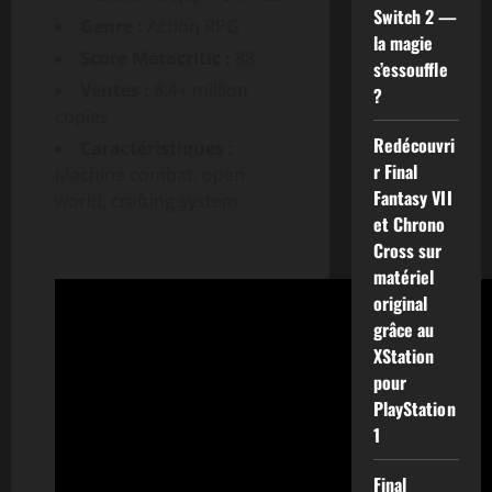
Switch 2 —
Genre :
Action RPG
la magie
Score Metacritic :
88
s’essouffle
Ventes :
8.4+ million
?
copies
Redécouvri
Caractéristiques :
r Final
Machine combat, open
Fantasy VII
world, crafting system
et Chrono
Cross sur
matériel
original
grâce au
XStation
pour
PlayStation
1
Final