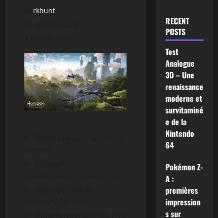
rkhunt
RECENT
May 15, 2025
POSTS
1 minute read
Test
Analogue
3D – Une
renaissance
moderne et
survitaminé
e de la
Nintendo
Développeur :
Guerrilla
64
Games
Éditeur :
Sony
Pokémon Z-
Interactive Entertainment
A :
Date de Sortie :
premières
February 18, 2022
impression
s sur
Plateforme(s) :
PS4, PS5