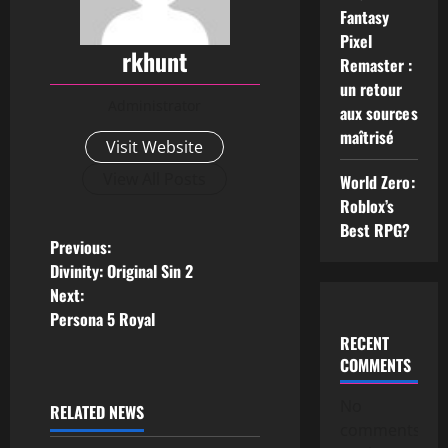
Fantasy
Pixel
rkhunt
Remaster :
un retour
Administrator
aux sources
maîtrisé
Visit Website
View All Posts
World Zero:
Roblox’s
Best RPG?
Previous:
Divinity: Original Sin 2
Next:
Persona 5 Royal
RECENT
COMMENTS
No
RELATED NEWS
comments