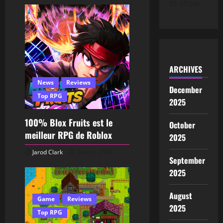
to show.
ARCHIVES
News
Reviews
December
Top RPG
2025
100% Blox Fruits est le
October
meilleur RPG de Roblox
2025
Jarod Clark
June 6, 2025
September
2025
August
Game
Reviews
2025
Top RPG