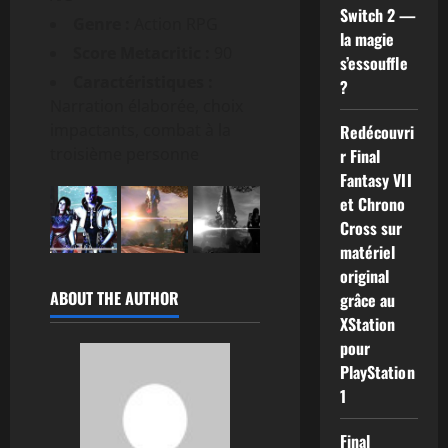
Switch 2 —
Genre :
Action RPG
la magie
Score Metacritic :
90
s’essouffle
Caractéristiques :
?
Narration élaborée, choix
impactants, combat à la
Redécouvri
troisième personne
r Final
Fantasy VII
et Chrono
Cross sur
matériel
original
ABOUT THE AUTHOR
grâce au
XStation
pour
PlayStation
1
Final