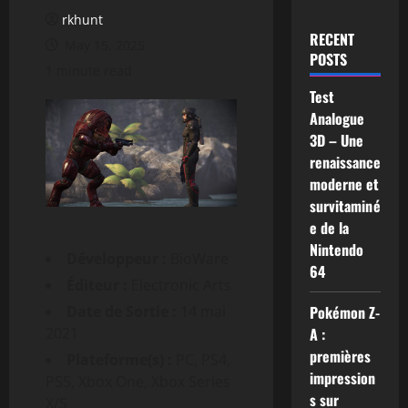
rkhunt
RECENT
May 15, 2025
POSTS
1 minute read
Test
Analogue
3D – Une
renaissance
moderne et
survitaminé
e de la
Nintendo
Développeur :
BioWare
64
Éditeur :
Electronic Arts
Date de Sortie :
14 mai
Pokémon Z-
2021
A :
premières
Plateforme(s) :
PC, PS4,
impression
PS5, Xbox One, Xbox Series
s sur
X/S