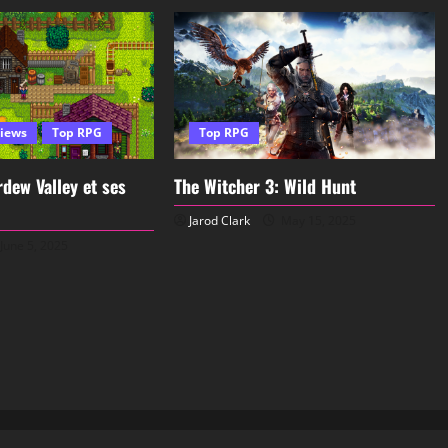
iews
Top RPG
Top RPG
dew Valley et ses
The Witcher 3: Wild Hunt
Jarod Clark
May 15, 2025
June 5, 2025