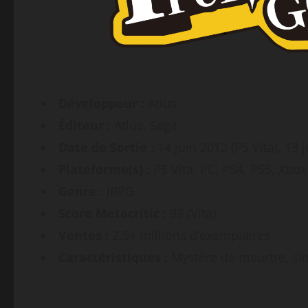
Développeur :
Atlus
Éditeur :
Atlus, Sega
Date de Sortie :
14 juin 2012 (PS Vita), 13 
Plateforme(s) :
PS Vita, PC, PS4, PS5, Xbo
Genre :
JRPG
Score Metacritic :
93 (Vita)
Ventes :
2,5+ millions d’exemplaires
Caractéristiques :
Mystère de meurtre, sim