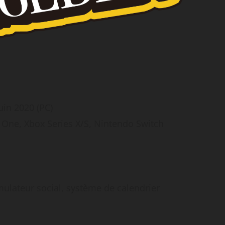
juin 2020 (PC)
x One, Xbox Series X/S, Nintendo Switch
ulateur social, système de calendrier