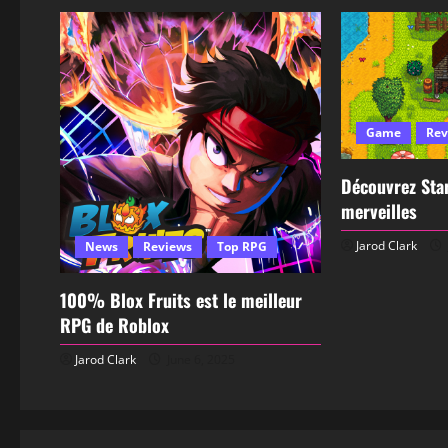
Game
Rev
Découvrez Star
merveilles
Jarod Clark
News
Reviews
Top RPG
100% Blox Fruits est le meilleur
RPG de Roblox
Jarod Clark
June 6, 2025