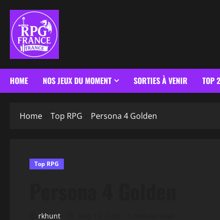
HOME
NOS JEUX DU MOMENT
SORTIES À VENIR
TOP 
Home
Top RPG
Persona 4 Golden
Top RPG
Persona 4 Golden
rkhunt
May 15, 2025
1 minute read