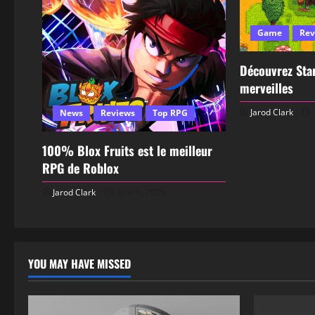
Game
Rev
Découvrez Star
merveilles
Jarod Clark
News
Reviews
Top RPG
100% Blox Fruits est le meilleur
RPG de Roblox
Jarod Clark
June 6, 2025
YOU MAY HAVE MISSED