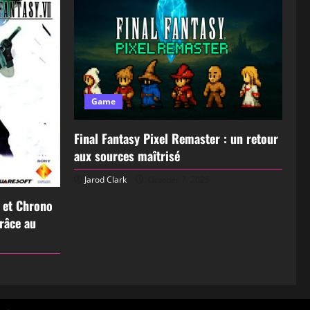
Game
Final Fantasy Pixel Remaster : un retour
aux sources maîtrisé
Jarod Clark
October 7, 2025
I et Chrono
grâce au