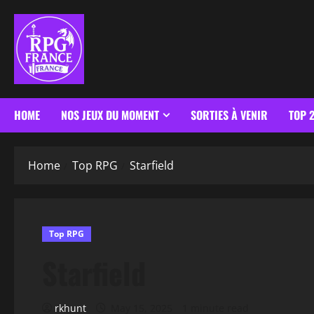
HOME
NOS JEUX DU MOMENT
SORTIES À VENIR
TOP 
Home
Top RPG
Starfield
Top RPG
Starfield
rkhunt
May 15, 2025
1 minute read