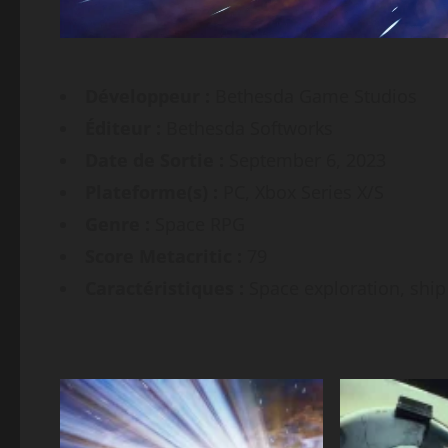
Développeur :
Bethesda Game Studios
Éditeur :
Bethesda Softworks
Date de Sortie :
September 6, 2023
Plateforme(s) :
PC, Xbox Series X/S
Genre :
Space RPG
Score Metacritic :
79
Caractéristiques :
Space exploration, ship