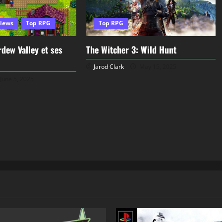
iews
Top RPG
Top RPG
dew Valley et ses
The Witcher 3: Wild Hunt
Jarod Clark
May 15, 2025
June 5, 2025