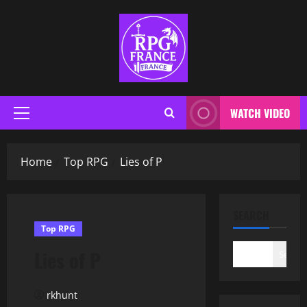
WATCH VIDEO
Home
Top RPG
Lies of P
SEARCH
Top RPG
Lies of P
Search
rkhunt