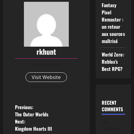
Fantasy
Pixel
Remaster :
un retour
aux sources
maîtrisé
rkhunt
World Zero:
Roblox’s
Administrator
Best RPG?
Visit Website
View All Posts
RECENT
Previous:
COMMENTS
The Outer Worlds
Next:
No
Kingdom Hearts III
comments