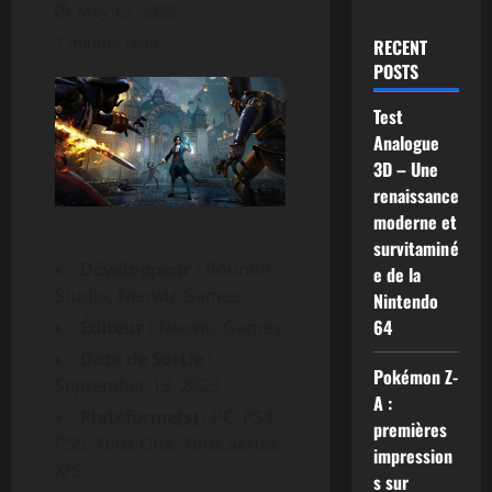
May 15, 2025
1 minute read
RECENT
POSTS
Test
Analogue
3D – Une
renaissance
moderne et
survitaminé
Développeur :
Round8
e de la
Studio, Neowiz Games
Nintendo
64
Éditeur :
Neowiz Games
Date de Sortie :
Pokémon Z-
September 19, 2023
A :
Plateforme(s) :
PC, PS4,
premières
PS5, Xbox One, Xbox Series
impression
X/S
s sur