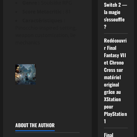
Genre :
Soulslike RPG
Switch 2 —
Score Metacritic :
81
la magie
s’essouffle
Caractéristiques :
?
Pinocchio-inspired setting,
weapon customization, lie
Redécouvri
mechanics
r Final
Fantasy VII
et Chrono
Cross sur
matériel
original
grâce au
XStation
pour
PlayStation
1
ABOUT THE AUTHOR
Final