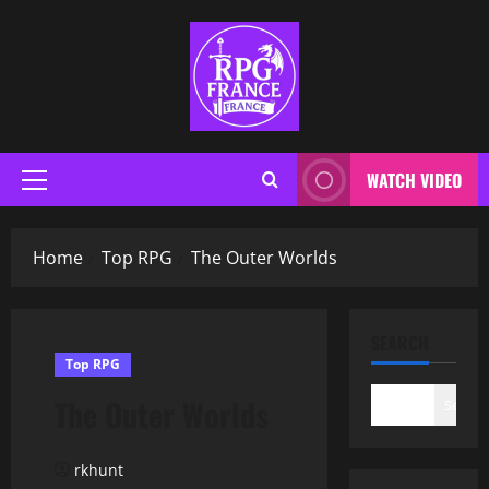
WATCH VIDEO
Home
Top RPG
The Outer Worlds
SEARCH
Top RPG
The Outer Worlds
Search
rkhunt