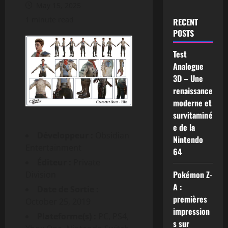
May 15, 2025
1 minute read
RECENT
POSTS
Test
Analogue
3D – Une
renaissance
moderne et
survitaminé
e de la
Développeur :
Obsidian
Nintendo
Entertainment
64
Éditeur :
Private
Pokémon Z-
Division
A :
Date de Sortie :
premières
October 25, 2019
impression
Plateforme(s) :
PC, PS4,
s sur