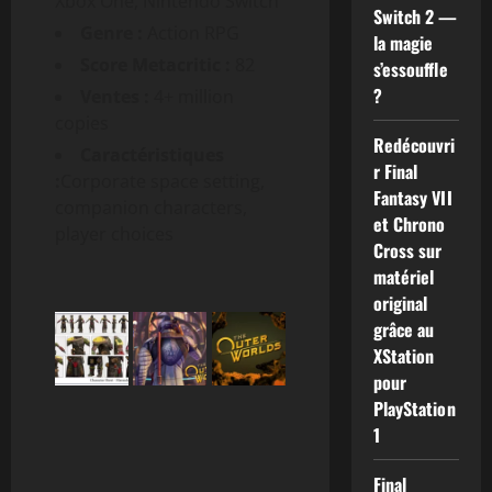
Xbox One, Nintendo Switch
Switch 2 —
Genre :
Action RPG
la magie
Score Metacritic :
82
s’essouffle
?
Ventes :
4+ million
copies
Redécouvri
Caractéristiques
r Final
:
Corporate space setting,
Fantasy VII
companion characters,
et Chrono
player choices
Cross sur
matériel
original
grâce au
XStation
pour
PlayStation
1
Final