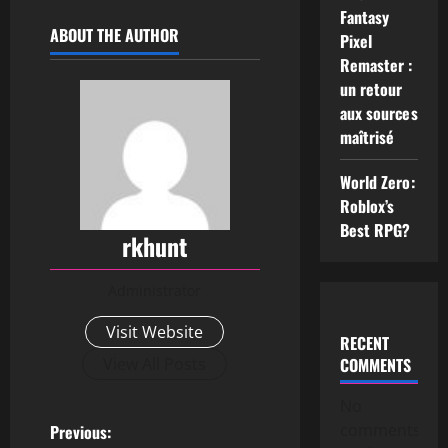
Fantasy
ABOUT THE AUTHOR
Pixel
Remaster :
un retour
aux sources
maîtrisé
World Zero:
Roblox’s
Best RPG?
rkhunt
Administrator
Visit Website
RECENT
View All Posts
COMMENTS
No
comments
Previous: